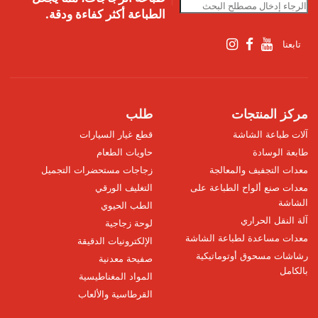
الطباعة أكثر كفاءة ودقة.
تابعنا
مركز المنتجات
طلب
آلات طباعة الشاشة
قطع غيار السيارات
طابعة الوسادة
حاويات الطعام
معدات التجفيف والمعالجة
زجاجات مستحضرات التجميل
معدات صنع ألواح الطباعة على
التغليف الورقي
الشاشة
الطب الحيوي
آلة النقل الحراري
لوحة زجاجية
معدات مساعدة لطباعة الشاشة
الإلكترونيات الدقيقة
رشاشات مسحوق أوتوماتيكية
صفيحة معدنية
بالكامل
المواد المغناطيسية
القرطاسية والألعاب