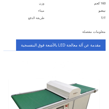
160 كجم
وزن
نينغبو
ميناء
T/T
طريقة الدفع
معلومات مفصلة
مقدمة عن
آلة معالجة LED بالأشعة فوق البنفسجية