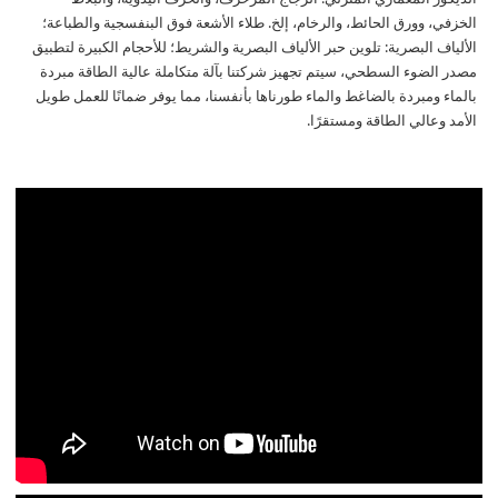
الخزفي، وورق الحائط، والرخام، إلخ. طلاء الأشعة فوق البنفسجية والطباعة؛
الألياف البصرية: تلوين حبر الألياف البصرية والشريط؛ للأحجام الكبيرة لتطبيق
مصدر الضوء السطحي، سيتم تجهيز شركتنا بآلة متكاملة عالية الطاقة مبردة
بالماء ومبردة بالضاغط والماء طورناها بأنفسنا، مما يوفر ضمانًا للعمل طويل
الأمد وعالي الطاقة ومستقرًا.