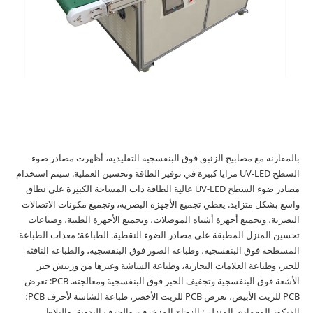
بالمقارنة مع مصابيح الزئبق فوق البنفسجية التقليدية، أظهرت مصادر ضوء
السطح UV-LED مزايا كبيرة في توفير الطاقة وتحسين العملية. سيتم استخدام
مصادر ضوء السطح UV-LED عالية الطاقة ذات المساحة الكبيرة على نطاق
واسع بشكل متزايد. يغطي تجميع الأجهزة البصرية، وتجميع مكونات الاتصالات
البصرية، وتجميع أجهزة أشباه الموصلات، وتجميع الأجهزة الطبية، وصناعات
تحسين المنزل المطبقة على مصادر الضوء النقطية. الطباعة: معدات الطباعة
المسطحة فوق البنفسجية، وطباعة الصور فوق البنفسجية، والطباعة النافثة
للحبر، وطباعة العلامات التجارية، وطباعة الشاشة وغيرها من ورنيش حبر
الأشعة فوق البنفسجية وتجفيف الحبر فوق البنفسجية ومعالجته. PCB: تعرض
PCB للزيت الأبيض، تعرض PCB للزيت الأخضر، طباعة الشاشة لأحرف PCB؛
الديكور المعماري المنزلي: الزجاج المزخرف، والحرف اليدوية، والبلاط