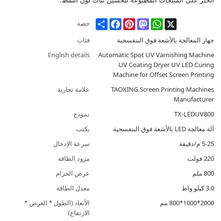
Share
Facebook
Pinterest
Mastodon
WhatsApp
X
حصة
جهاز المعالجة بالأشعة فوق البنفسجية
فئات
English details
Automatic Spot UV Varnishing Machine
UV Coating Dryer UV LED Curing
Machine for Offset Screen Printing
TAOXING Screen Printing Machines
علامة تجارية
Manufacturer
TX-LEDUV800
نموذج
آلة معالجة LED بالأشعة فوق البنفسجية
يكتب
5-25 م/دقيقة
سرعة الإدخال
220 فولت
مزود الطاقة
800 ملم
عرض الحزام
3.0 كيلو واط
معدل الطاقة
2000*1000*800 مم
الأبعاد (الطول * العرض *
الارتفاع)