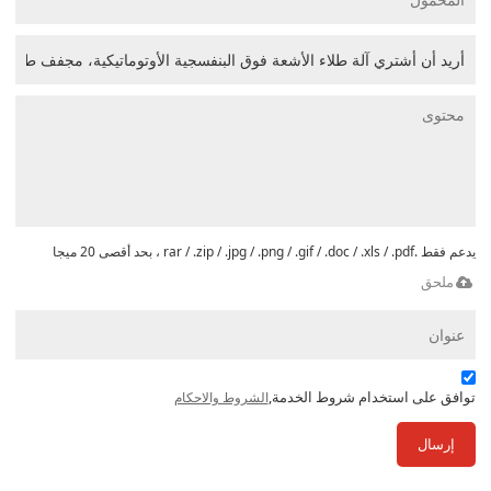
يدعم فقط .rar / .zip / .jpg / .png / .gif / .doc / .xls / .pdf ، بحد أقصى 20 ميجا
ملحق
توافق على استخدام شروط الخدمة,
الشروط والاحكام
إرسال