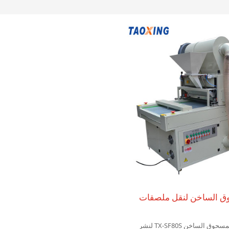
وق الساخن لنقل ملصقات
تم تصميم آلة طلاء المسحوق الساخن TX-SF80S لنشر