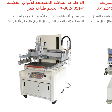
منزلقة
آلة طباعة الشاشة المسطحة للأبواب الخشبية
TX-90240ST-P بحجم طباعة كبير
 واسعة النطاق
يتم تطبيق آلة طباعة الشاشة الأوتوماتيكية هذه لطباعة
نطاق مثل طباعة
المنتجات ذات الحجم الكبير، مثل الورق والزجاج وألواح PVC
الزجاج متعدد
والألواح الخشبية وما إلى ذلك. يمكن لوظيفة تحريك الطاولة
 لأن سطح عمل
أن تجعل إدخال المنتج وإخراجه أكثر سهولة.
ا لبعض المنتجات