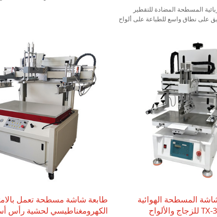
والمطبوعات الخشبية، والنقوش النحاسية، و
هربائية المسطحة المضادة للتقطير
والصفائح المعدنية، والورق، وغيرها من العن
 للتطبيق على نطاق واسع للطباعة على ألواح
ألواح الألومنيوم، وألواح الصلب،
لصقات الإعلانات، وتغليف الكرتون،
شاشة المسطحة الهوائية
طابعة شاشة مسطحة تعمل بالا
المكتبية TX-3050SD للزجاج والألواح
الكهرومغناطيسي لحشية رأس أس