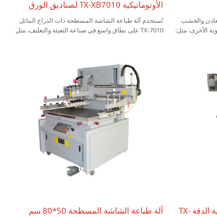
الأوتوماتيكية TX-XB7010 لصناديق الورق
معادن والخشب
تُستخدم آلة طباعة الشاشة المسطحة ذات الذراع المائل
ة الأخرى، مثل:
TX-7010 على نطاق واسع في صناعة التعبئة والتغليف، مثل
الزخرفي، لافتات
صندوق السجائر، وصندوق النبيذ، وصندوق الهدايا، كما أنها
السقف الزخرفي، لوحة التحذير،
جيدة للطباعة على العلامة التجارية، ولوحة الاسم،
والملصقات الخزفية، والحقيبة غير المنسوجة وما إلى ذلك.
آلة طباعة الشاشة المسطحة عالية الدقة TX-
آلة طباعة الشاشة المسطحة 50*80 سم