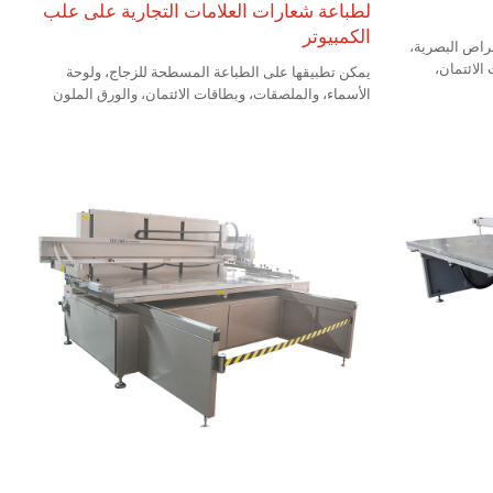
لطباعة شعارات العلامات التجارية على علب
الكمبيوتر
قراص البصرية،
الائتمان،
يمكن تطبيقها على الطباعة المسطحة للزجاج، ولوحة
والورق الخزفي، وألغاز الألعاب الخشبية، وPCB، ومعجون
الأسماء، والملصقات، وبطاقات الائتمان، والورق الملون
المنتجات في الصناعة
السيراميك، وألغاز الألعاب الخشبية، وPCB، ومرهم القصدير
منتجات ذات دقة
SMT، ومفاتيح الغشاء في الصناعة الإلكترونية. كما أنها قابلة
الذهبي والفضي،
للتطبيق على الطباعة المسطحة مثل الورق المقوى الذهبي
والفضي، والصفائح المعدنية، وغيرها من المنتجات مع مادة
PVC، والتي لديها متطلبات عالية في الطباعة الزائدة.