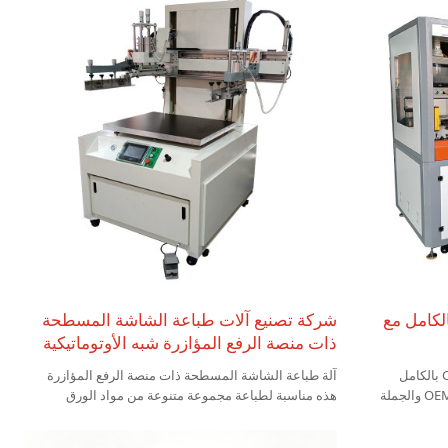
الكامل مع
شركة تصنيع آلات طباعة الشاشة المسطحة
ذات منصة الرفع المؤازرة شبه الأوتوماتيكية
اكتشف آلة طباعة الشاشة التي تسجل CCD بالكامل
آلة طباعة الشاشة المسطحة ذات منصة الرفع المؤازرة
والمزودة بنظام كاميرا CCD متقدم. حلول OEM والجملة
هذه مناسبة لطباعة مجموعة متنوعة من مواد الورق
المسطح وقطع الطباعة المسطحة مثل الجلد والقماش
والأقمشة غير المنسوجة وقماش أكسفورد وألواح الهواتف