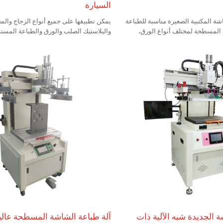
السيارة
اشة المكتبية الصغيرة مناسبة للطباعة
يمكن تطبيقها على جميع أنواع الزجاج وال
المسطحة لمختلف أنواع الورق،
والبلاستيك الصلب والورق والطباعة المستوي
اج، والمواد ذاتية اللصق، واللوحات
زجاج البناء، زجاج الأجهزة المنزلية، الزجاج 
ات ثنائية الجانب، والدوائر متعددة
الإعلانات، لوحة دائرة PCB، 
الطبقات (PCB)، والزيت الأخضر السائل، والضوء البارد (EL)،
لوحة الضوء البارد ET، إلخ.
.
 الجديدة شبه الآلية ذات