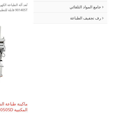
تُعد آلة الطباعة الك
جامع المواد التلقائي
90140ST قابلة
الخشب كبيرة الحجم، و
رف تجفيف الطباعة
وألواح الأكريليك، وم
وغيرها من المنتجات.
ماكينة طباعة ال