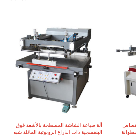
الزجاج،
الطويلة، والألواح الخشبية، والصفائح المعدنية، واللوحات
اصر.
الإعلانية. كما أنها مناسبة للطباعة المسطحة على المنتجات
التي تتطلب دقة عالية في التسجيل، مثل الورق المقوى
الذهبي والفضي، والصفائح المعدنية الرقيقة، ومادة PVC
كركائز.
متصاص
آلة طباعة الشاشة المسطحة بالأشعة فوق
طوانة
البنفسجية ذات الذراع الروبوتية المائلة شبه