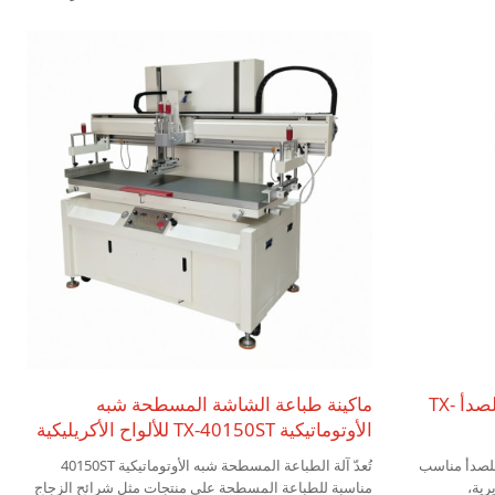
ة للطباعة
البلاستيكية، وأجزاء الصفائح المعدنية، وصناديق التخزين،
الية في
والصناديق الخشبية.
ي، والصفائح
رف تجفيف من الفولاذ المقاوم للصدأ TX-
ماكينة طباعة الشاشة المسطحة شبه
الأوتوماتيكية TX-40150ST للألواح الأكريليكية
للصدأ مناسب
تُعدّ آلة الطباعة المسطحة شبه الأوتوماتيكية 40150ST
رية،
مناسبة للطباعة المسطحة على منتجات مثل شرائح الزجاج