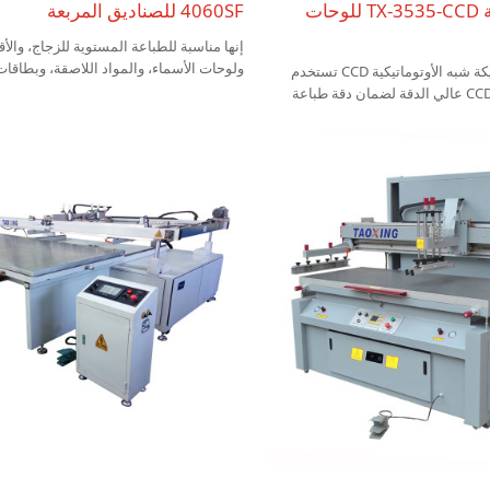
الأغشية السميكة TX-3535-CCD للوحات
4060SF للصناديق المربعة
إنها مناسبة للطباعة المستوية للزجاج، والأ
ولوحات الأسماء، والمواد اللاصقة، وبطاقات 
طابعة الأغشية السميكة شبه الأوتوماتيكية CCD تستخدم
نظام تحديد المواقع CCD عالي الدقة لضمان دقة طباعة
اللحام SMT، ومفتاح الفيلم وغيرها من 
لإنتاج الأغشية السميكة للمكونات
الإلكترونية، فضلاً عن الطباعة المستوية لل
اذاة تلقائية، وكفاءة عالية، وإمكانية
الطباعة العالية على أساس الورق المقوى 
في التشغيل.
والصفائح المعدنية، والـ PVC وما إلى ذلك.