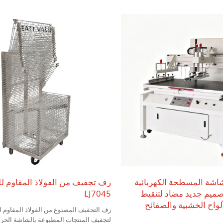
المعدنية، واللوحات الإعلانية. كما أنها مناسب
المسطحة على المنتجات التي تتطلب دقة ع
التسجيل، مثل الورق المقوى الذهبي والفض
المعدنية الرقيقة، ومادة PVC كركائز.
شاشة المسطحة الكهربائية
TX-901 بتصميم جديد مضاد لتنقيط
LJ7045
ألواح الخشبية والصفائح
رف التجفيف المصنوع من الفولاذ المقاوم 
لتجفيف المنتجات المطبوعة بالشاشة الحري