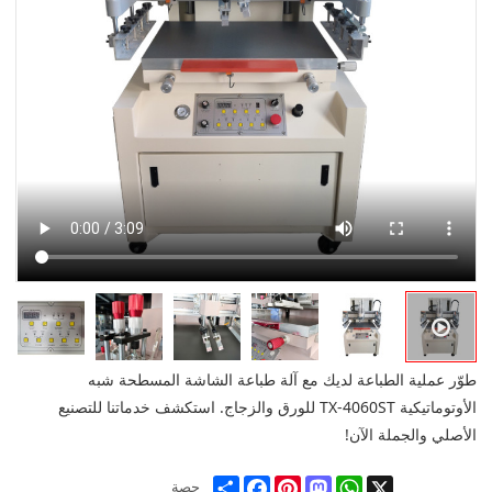
طوّر عملية الطباعة لديك مع آلة طباعة الشاشة المسطحة شبه
الأوتوماتيكية TX-4060ST للورق والزجاج. استكشف خدماتنا للتصنيع
الأصلي والجملة الآن!
Share
Facebook
Pinterest
Mastodon
WhatsApp
X
حصة