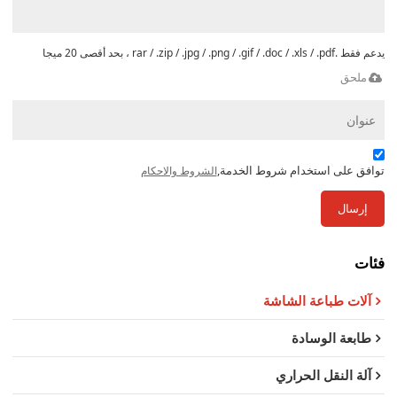
يدعم فقط .rar / .zip / .jpg / .png / .gif / .doc / .xls / .pdf ، بحد أقصى 20 ميجا
ملحق
توافق على استخدام شروط الخدمة,
الشروط والاحكام
إرسال
فئات
آلات طباعة الشاشة
طابعة الوسادة
آلة النقل الحراري