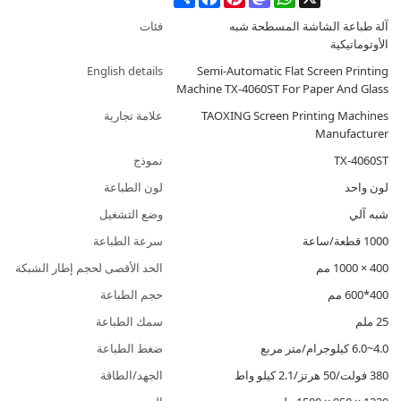
آلة طباعة الشاشة المسطحة شبه
فئات
الأوتوماتيكية
English details
Semi-Automatic Flat Screen Printing
Machine TX-4060ST For Paper And Glass
TAOXING Screen Printing Machines
علامة تجارية
Manufacturer
TX-4060ST
نموذج
لون واحد
لون الطباعة
شبه آلي
وضع التشغيل
1000 قطعة/ساعة
سرعة الطباعة
400 × 1000 مم
الحد الأقصى لحجم إطار الشبكة
400*600 مم
حجم الطباعة
25 ملم
سمك الطباعة
4.0~6.0 كيلوجرام/متر مربع
ضغط الطباعة
380 فولت/50 هرتز/2.1 كيلو واط
الجهد/الطاقة