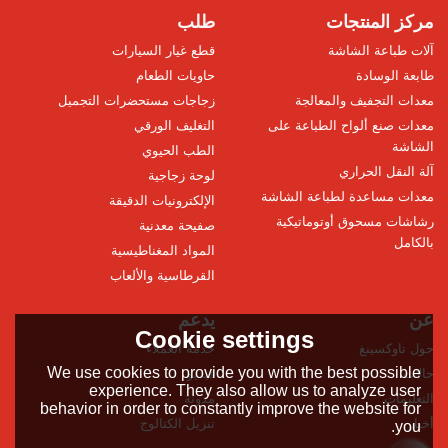
مركز المنتجات
طلب
آلات طباعة الشاشة
قطع غيار السيارات
طابعة الوسادة
حاويات الطعام
معدات التجفيف والمعالجة
زجاجات مستحضرات التجميل
معدات صنع ألواح الطباعة على
التغليف الورقي
الشاشة
الطب الحيوي
آلة النقل الحراري
لوحة زجاجية
معدات مساعدة لطباعة الشاشة
الإلكترونيات الدقيقة
رشاشات مسحوق أوتوماتيكية
صفيحة معدنية
بالكامل
المواد المغناطيسية
القرطاسية والألعاب
عن
يدعم
Cookie settings
حول تاوكسينغ
خدمة العملاء
We use cookies to provide you with the best possible
حالات
فيديو
experience. They also allow us to analyze user
التعليمات
مدونة
behavior in order to constantly improve the website for
أخبار
تنزيل الكتالوج
you.