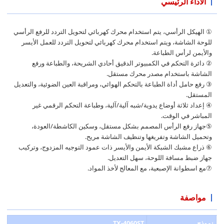
الأداء الرئيسي
① الهيكل الرأسي، يتم استخدام محرك كهربائي لتحويل التردد للرفع الرأسي
للوحة الشاشة، ويتم استخدام محرك كهربائي لتحويل التردد للعمل الأيسر
والأيمن لرأس الطباعة.
② دائرة التحكم في الكمبيوتر الدقيق أحادي الشريحة، والطباعة ورفع
الشاشة باستخدام مصدر محرك مستقل.
③ رفع حامل أداة الطباعة بالتحكم الهوائي، ومراقبة العين الضوئية، والتعديل
المستقل.
④ إعداد ثلاثة أوضاع يدوية/شبه آلية/آلية، وطباعة التحكم الرقمي غير
المباشر في الوقت.
⑤جهاز رفع الرأس المصمم بشكل مستقل، وسكين الكاشطة/العودة،
وتحميل الشاشة وتفريغها وتنظيف الشاشة مريح.
⑥ ذراع مشبك الشبكة الأيمن والأيسر ذات عمود التوجيه المزدوج، وتركيب
جهاز ضبط مسافة اللوحة، سهل التعديل.
⑦مع اسطوانة الإصبعية، مع المعالج لأخذ المواد.
مواصفة
نموذج
TX-4060ST