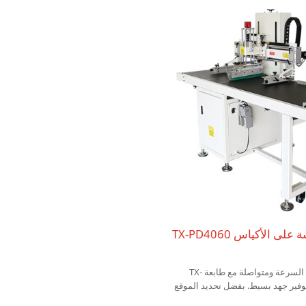
الإلكترونية. تتميز بمحاذاة تلقائية، وكفاءة عا
تكرار عالية، وسهولة في التشغيل.
آلة طباعة الشاشة على الأكياس TX-PD4060
استمتع بطباعة عالية السرعة ومتواصلة مع طابعة TX-
ة لتوفير جهد بسيط. بفضل تحديد الموقع
 يتطلب الجهاز سوى تحميل المواد، مما