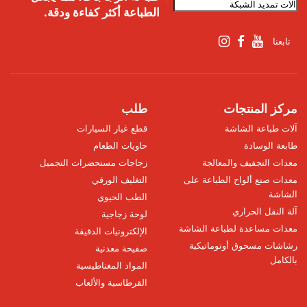
الطباعة أكثر كفاءة ودقة.
تابعنا
مركز المنتجات
طلب
آلات طباعة الشاشة
قطع غيار السيارات
طابعة الوسادة
حاويات الطعام
معدات التجفيف والمعالجة
زجاجات مستحضرات التجميل
معدات صنع ألواح الطباعة على
التغليف الورقي
الشاشة
الطب الحيوي
آلة النقل الحراري
لوحة زجاجية
معدات مساعدة لطباعة الشاشة
الإلكترونيات الدقيقة
رشاشات مسحوق أوتوماتيكية
صفيحة معدنية
بالكامل
المواد المغناطيسية
القرطاسية والألعاب