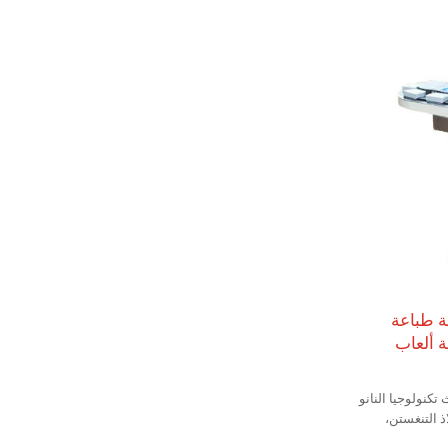
ة طباعة
ة ألعاب
كنولوجيا النانو
 التنغستن،
 إلى درجة HRC63، مع مقاومة عالية