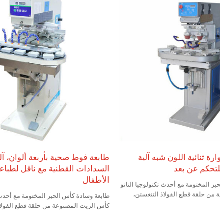
رة ثنائية اللون شبه آلية
طابعة فوط صحية بأربعة ألوان، آل
السدادات القطنية مع ناقل لطباع
الأطفال
ر المختومة مع أحدث تكنولوجيا النانو
من حلقة قطع الفولاذ التنغستن،
طابعة وسادة كأس الحبر المختومة مع أحدث ت
صلابة السطح تصل إلى درجة HRC63، مع مقاومة عالية
كأس الزيت المصنوعة من حلقة قطع الفولاذ
للتآكل، يمكن أن تتحمل ما يقرب من 300 مليون مرة من
صلابة السطح تصل