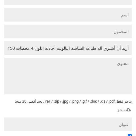
يدعم فقط .rar / .zip / .jpg / .png / .gif / .doc / .xls / .pdf ، بحد أقصى 20 ميجا
ملحق