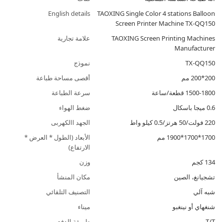
English details
TAOXING Single Color 4 stations Balloon
Screen Printer Machine TX-QQ150
TAOXING Screen Printing Machines
علامة تجارية
Manufacturer
TX-QQ150
نموذج
200*200 مم
أقصى مساحة طباعة
1500-1800 قطعة/ساعة
سرعة الطباعة
0.6 ميجا باسكال
ضغط الهواء
220 فولت/50 هرتز/0.5 كيلو واط
الجهد االكهربى
1700*1700*1900 مم
الأبعاد (الطول * العرض *
الارتفاع)
134 كجم
وزن
تشجيانغ، الصين
مكان المنشأ
شبه آلي
التصنيف التلقائي
شنغهاي أو نينغبو
ميناء
T/T
طريقة الدفع