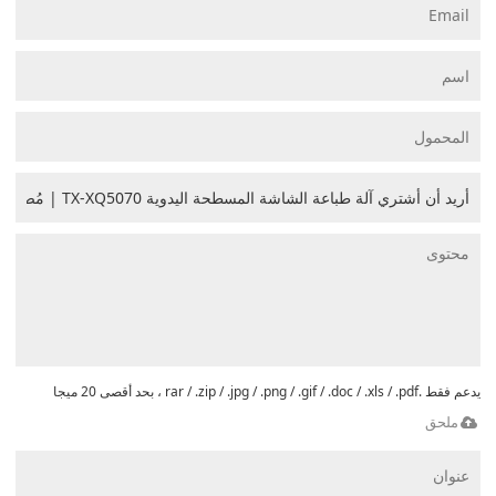
يدعم فقط .rar / .zip / .jpg / .png / .gif / .doc / .xls / .pdf ، بحد أقصى 20 ميجا
ملحق