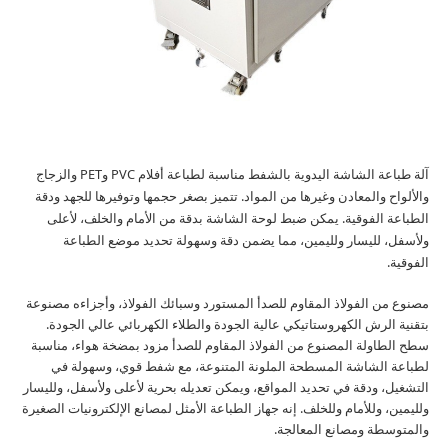
آلة طباعة الشاشة اليدوية بالشفط مناسبة لطباعة أفلام PVC وPET والزجاج
والألواح والمعادن وغيرها من المواد. تتميز بصغر حجمها وتوفيرها للجهد ودقة
الطباعة الفوقية. يمكن ضبط لوحة الشاشة بدقة من الأمام والخلف، لأعلى
ولأسفل، لليسار ولليمين، مما يضمن دقة وسهولة تحديد موضع الطباعة
الفوقية.
مصنوع من الفولاذ المقاوم للصدأ المستورد وسبائك الفولاذ، وأجزاءه مصنوعة
بتقنية الرش الكهروستاتيكي عالية الجودة والطلاء الكهربائي عالي الجودة.
سطح الطاولة المصنوع من الفولاذ المقاوم للصدأ مزود بمضخة هواء، مناسبة
لطباعة الشاشة المسطحة الملونة المتنوعة، مع شفط قوي، وسهولة في
التشغيل، ودقة في تحديد المواقع، ويمكن تعديله بحرية لأعلى ولأسفل، ولليسار
ولليمين، وللأمام وللخلف. إنه جهاز الطباعة الأمثل لمصانع الإلكترونيات الصغيرة
والمتوسطة ومصانع المعالجة.