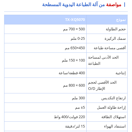
مواصفة
من آلة الطباعة اليدوية المسطحة
نموذج
TX-XQ5070
حجم الطاولة
500 × 700 مم
سمك الركيزة
0-25 ملم
أقصى مساحة طباعة
450×650 مم
الحد الأدنى لمساحة
100 × 150 ملم
الطباعة
إنتاجية
400 قطعة/ساعة
الحد الأقصى لحجم
600 × 800 مم
الإطار O/D
ارتفاع التكديس
300 ملم
إزاحة طاولة العمل
±5 مم
استهلاك الطاقة
220 فولت/400 واط
استنفاد الهواء
15 لتر/دقيقة