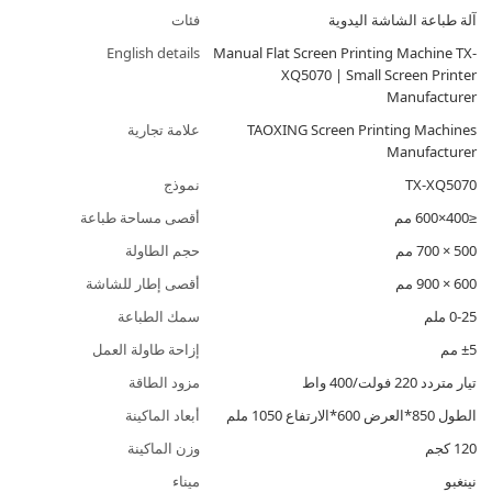
آلة طباعة الشاشة اليدوية
فئات
English details
Manual Flat Screen Printing Machine TX-
XQ5070 | Small Screen Printer
Manufacturer
TAOXING Screen Printing Machines
علامة تجارية
Manufacturer
TX-XQ5070
نموذج
≤400×600 مم
أقصى مساحة طباعة
500 × 700 مم
حجم الطاولة
600 × 900 مم
أقصى إطار للشاشة
0-25 ملم
سمك الطباعة
±5 مم
إزاحة طاولة العمل
تيار متردد 220 فولت/400 واط
مزود الطاقة
الطول 850*العرض 600*الارتفاع 1050 ملم
أبعاد الماكينة
120 كجم
وزن الماكينة
نينغبو
ميناء