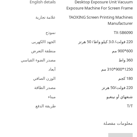
English details
Desktop Exposure Unit Vacuum
Exposure Machine For Screen Frame
TAOXING Screen Printing Machines
علامة تجارية
Manufacturer
TX-SB6090
نموذج
220 فولت/ 3.0 كيلو واط/ 50 هرتز
الجهد االكهربى
600*900 مم
منطقة التعرض
360 واط
مصدر الضوء القياسي
1250*900*310 مم
أبعاد
180 كجم
الوزن الصافي
220 فولت/50 هرتز
مصدر الطاقة
شنغهاي أو نينغبو
ميناء
T/T
طريقة الدفع
معلومات مفصلة