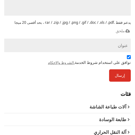
يدعم فقط .rar / .zip / .jpg / .png / .gif / .doc / .xls / .pdf ، بحد أقصى 20 ميجا
ملحق
توافق على استخدام شروط الخدمة,
الشروط والاحكام
إرسال
فئات
آلات طباعة الشاشة
طابعة الوسادة
آلة النقل الحراري