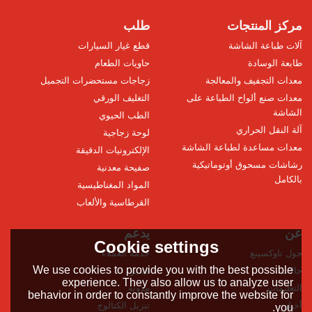
مركز المنتجات
طلب
آلات طباعة الشاشة
قطع غيار السيارات
طابعة الوسادة
حاويات الطعام
معدات التجفيف والمعالجة
زجاجات مستحضرات التجميل
معدات صنع ألواح الطباعة على
التغليف الورقي
الشاشة
الطب الحيوي
آلة النقل الحراري
لوحة زجاجية
معدات مساعدة لطباعة الشاشة
الإلكترونيات الدقيقة
رشاشات مسحوق أوتوماتيكية
صفيحة معدنية
بالكامل
المواد المغناطيسية
القرطاسية والألعاب
عن
يدعم
Cookie settings
حول تاوكسينغ
خدمة العملاء
We use cookies to provide you with the best possible
حالات
فيديو
experience. They also allow us to analyze user
التعليمات
مدونة
behavior in order to constantly improve the website for
أخبار
تنزيل الكتالوج
you.