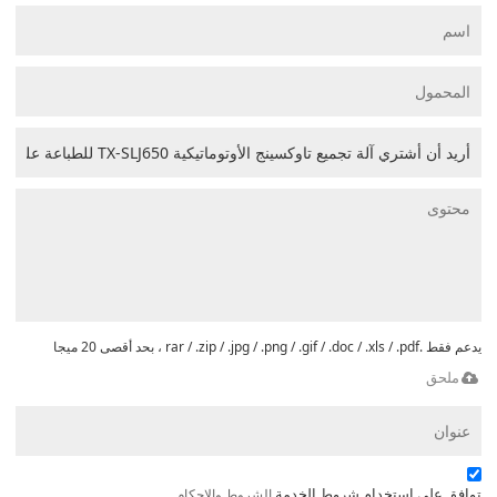
يدعم فقط .rar / .zip / .jpg / .png / .gif / .doc / .xls / .pdf ، بحد أقصى 20 ميجا
ملحق
توافق على استخدام شروط الخدمة,
الشروط والاحكام