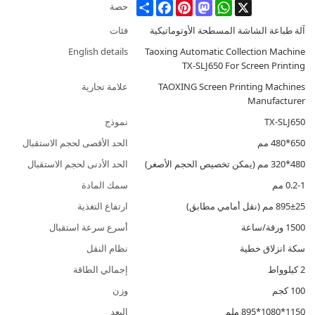
Share
Facebook
Pinterest
Mastodon
WhatsApp
X
حصة
آلة طباعة الشاشة المسطحة الأوتوماتيكية
فئات
English details
Taoxing Automatic Collection Machine
TX-SLJ650 For Screen Printing
TAOXING Screen Printing Machines
علامة تجارية
Manufacturer
TX-SLJ650
نموذج
650*480 مم
الحد الأقصى لحجم الاستقبال
480*320 مم (يمكن تخصيص الحجم الأصغر)
الحد الأدنى لحجم الاستقبال
0.2-1 مم
سمك المادة
895±25 مم (نقل أمامي مطابق)
ارتفاع التغذية
1500 ورقة/ساعة
أسرع سرعة استقبال
سكة انزلاق خطية
نظام النقل
2 كيلوواط
إجمالي الطاقة
100 كجم
وزن
1150*1080*895 ملم
البعد