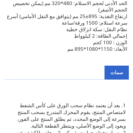
الحد الأدنى لحجم الاستلام: 480*320 مم (يمكن تخصيص
الحجم الأصغر)
ارتفاع التغذية: 895±25 مم (يتوافق مع النقل الأمامي) أسرع
سرعة استلام: 1500 ورقة/ساعة
نظام النقل: سكة انزلاق خطية
إجمالي الطاقة: 2 كيلوواط
الوزن : 100 كجم
الأبعاد: 1150*1080*895 مم
سمات
1. بعد أن يعتمد نظام سحب الورق على كأس الشفط
لامتصاص المنتج، يقوم المحرك المتدرج بسحب المنتج
بسرعة إلى الوضع المحدد، ثم يطلق المنتج على الفور،
ويعود إلى الوضع الأصلي، وينتظر القطعة التالية.
2. يتم استخدام جهاز ضوئي كهربائي خاص للكشف عن