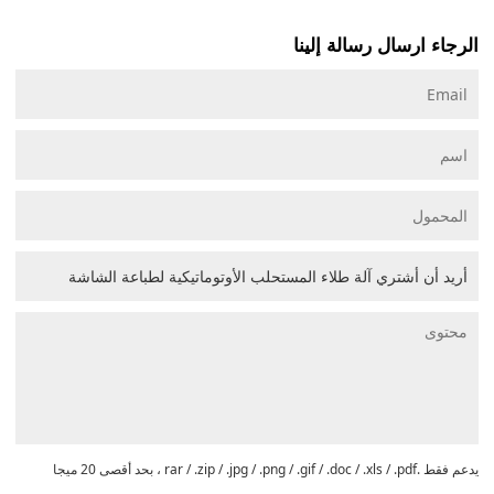
الرجاء ارسال رسالة إلينا
يدعم فقط .rar / .zip / .jpg / .png / .gif / .doc / .xls / .pdf ، بحد أقصى 20 ميجا