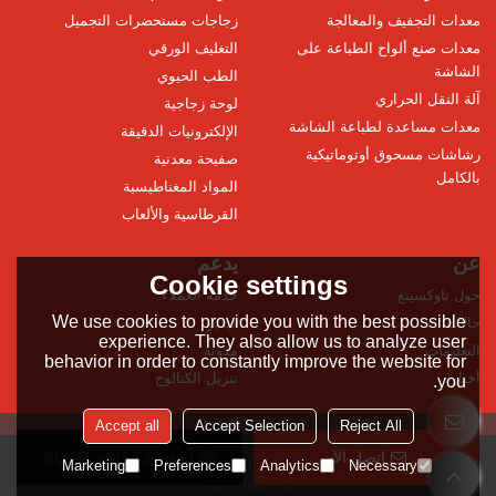
معدات التجفيف والمعالجة
زجاجات مستحضرات التجميل
معدات صنع ألواح الطباعة على
التغليف الورقي
الشاشة
الطب الحيوي
آلة النقل الحراري
لوحة زجاجية
معدات مساعدة لطباعة الشاشة
الإلكترونيات الدقيقة
رشاشات مسحوق أوتوماتيكية
صفيحة معدنية
بالكامل
المواد المغناطيسية
القرطاسية والألعاب
عن
يدعم
Cookie settings
حول تاوكسينغ
خدمة العملاء
We use cookies to provide you with the best possible
حالات
فيديو
experience. They also allow us to analyze user
التعليمات
مدونة
behavior in order to constantly improve the website for
أخبار
تنزيل الكتالوج
you.
Accept all
Accept Selection
Reject All
اتصل الآن
أضف إلى قائمة الأمنيات
Copyright © 2026
Hangzhou Taoxing Printing Machinery Co., Ltd
Support
Marketing
Preferences
Analytics
Necessary
BEE Cloud
By