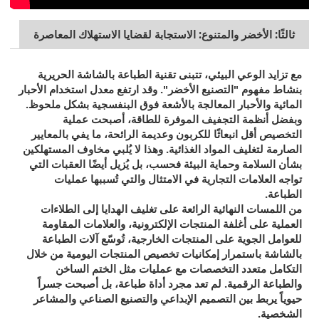
ثالثًا: الأخضر والمتنوع: الاستجابة لقضايا الاستهلاك المعاصرة
مع تزايد الوعي البيئي، تتبنى تقنية الطباعة بالشاشة الحريرية
بنشاط مفهوم "التصنيع الأخضر". وقد ارتفع معدل استخدام الأحبار
المائية والأحبار المعالجة بالأشعة فوق البنفسجية بشكل ملحوظ.
وبفضل أنظمة التجفيف الموفرة للطاقة، أصبحت عملية
التخصيص أقل انبعاثًا للكربون وعديمة الرائحة، ما يفي بالمعايير
الصارمة لتغليف المواد الغذائية. وهذا لا يُلبي مخاوف المستهلكين
بشأن السلامة وحماية البيئة فحسب، بل يُزيل أيضًا العقبات التي
تواجه العلامات التجارية في الامتثال والتي تُسببها عمليات
الطباعة.
من اللمسات النهائية الرائعة على تغليف الهدايا إلى الطلاءات
العملية على أغلفة المنتجات الإلكترونية، والعلامات المقاومة
للعوامل الجوية على المنتجات الخارجية، تُوسّع آلات الطباعة
بالشاشة باستمرار إمكانيات تخصيص المنتجات اليومية من خلال
التكامل متعدد التخصصات مع عمليات مثل الختم الساخن
والطباعة الرقمية. لم تعد مجرد أداة طباعة، بل أصبحت جسراً
حيوياً يربط بين التصميم الإبداعي والتصنيع الصناعي والمشاعر
الشخصية.