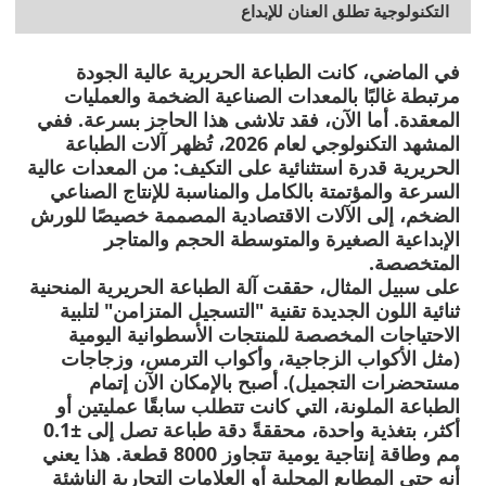
التكنولوجية تطلق العنان للإبداع
في الماضي، كانت الطباعة الحريرية عالية الجودة
مرتبطة غالبًا بالمعدات الصناعية الضخمة والعمليات
المعقدة. أما الآن، فقد تلاشى هذا الحاجز بسرعة. ففي
المشهد التكنولوجي لعام 2026، تُظهر آلات الطباعة
الحريرية قدرة استثنائية على التكيف: من المعدات عالية
السرعة والمؤتمتة بالكامل والمناسبة للإنتاج الصناعي
الضخم، إلى الآلات الاقتصادية المصممة خصيصًا للورش
الإبداعية الصغيرة والمتوسطة الحجم والمتاجر
المتخصصة.
على سبيل المثال، حققت آلة الطباعة الحريرية المنحنية
ثنائية اللون الجديدة تقنية "التسجيل المتزامن" لتلبية
الاحتياجات المخصصة للمنتجات الأسطوانية اليومية
(مثل الأكواب الزجاجية، وأكواب الترمس، وزجاجات
مستحضرات التجميل). أصبح بالإمكان الآن إتمام
الطباعة الملونة، التي كانت تتطلب سابقًا عمليتين أو
أكثر، بتغذية واحدة، محققةً دقة طباعة تصل إلى ±0.1
مم وطاقة إنتاجية يومية تتجاوز 8000 قطعة. هذا يعني
أنه حتى المطابع المحلية أو العلامات التجارية الناشئة