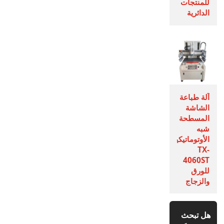
للمنتجات
الدائرية
آلة طباعة
الشاشة
المسطحة
شبه
الأوتوماتيكية
TX-
4060ST
للورق
والزجاج
هل تبحث