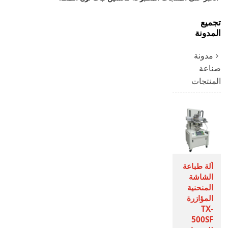
تجميع
المدونة
مدونة
صناعة
المنتجات
آلة طباعة
الشاشة
المنحنية
المؤازرة
TX-
500SF