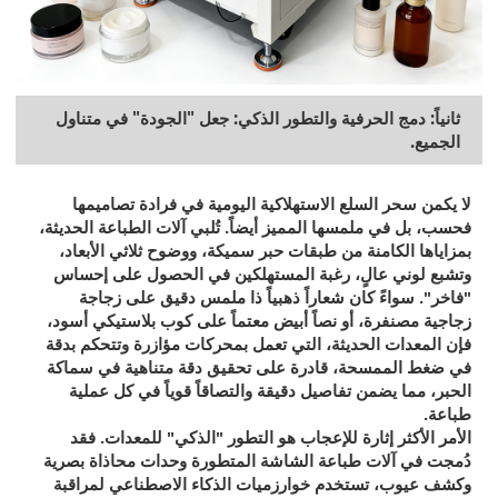
ثانياً: دمج الحرفية والتطور الذكي: جعل "الجودة" في متناول
الجميع.
لا يكمن سحر السلع الاستهلاكية اليومية في فرادة تصاميمها
فحسب، بل في ملمسها المميز أيضاً. تُلبي آلات الطباعة الحديثة،
بمزاياها الكامنة من طبقات حبر سميكة، ووضوح ثلاثي الأبعاد،
وتشبع لوني عالٍ، رغبة المستهلكين في الحصول على إحساس
"فاخر". سواءً كان شعاراً ذهبياً ذا ملمس دقيق على زجاجة
زجاجية مصنفرة، أو نصاً أبيض معتماً على كوب بلاستيكي أسود،
فإن المعدات الحديثة، التي تعمل بمحركات مؤازرة وتتحكم بدقة
في ضغط الممسحة، قادرة على تحقيق دقة متناهية في سماكة
الحبر، مما يضمن تفاصيل دقيقة والتصاقاً قوياً في كل عملية
طباعة.
الأمر الأكثر إثارة للإعجاب هو التطور "الذكي" للمعدات. فقد
دُمجت في آلات طباعة الشاشة المتطورة وحدات محاذاة بصرية
وكشف عيوب، تستخدم خوارزميات الذكاء الاصطناعي لمراقبة