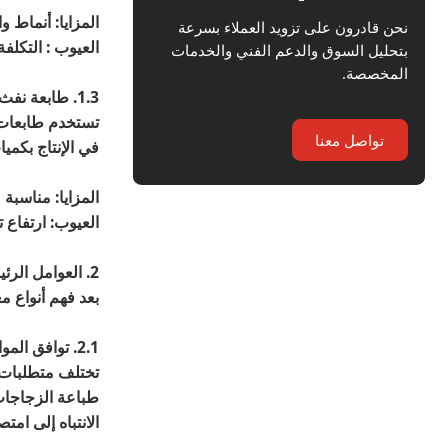
المزايا: أنماط 
نحن قادرون على تزويد العملاء بسرعة
العيوب : التكلفة
بتحليل السوق والدعم الفني والخدمات
المخصصة.
1.3. طابعة نفث الحبر
تستخدم طابعات ن
تواصل معنا
في الإنتاج بكم
المزايا: مناسبة 
العيوب: ارتفاع ت
2. العوامل الرئيسية عند اختيار معدات طباعة الزجاجات
بعد فهم أنواع م
2.1. توافق المواد المطبوعة
تختلف متطلبات م
طباعة الزجاجات 
الانتباه إلى امت