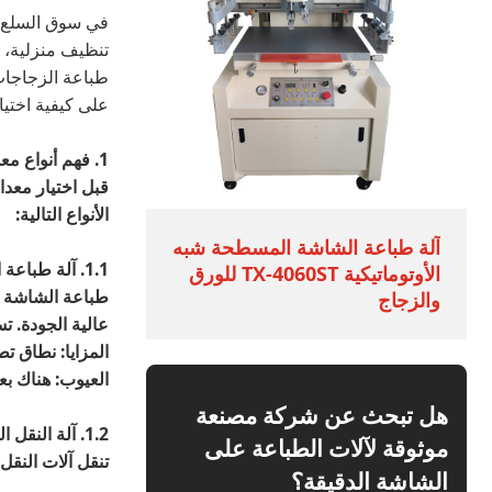
في سوق السلع ا
تنظيف منزلية، و
طباعة الزجاجات 
على كيفية اختيا
1. فهم أنواع معدات طباعة الزجاجات
قبل اختيار معدا
الأنواع التالية:
آلة طباعة الشاشة المسطحة شبه
1.1. آلة طباعة الشاشة
الأوتوماتيكية TX-4060ST للورق
طباعة الشاشة ا
والزجاج
عالية الجودة. ت
المزايا: نطاق ت
العيوب: هناك ب
هل تبحث عن شركة مصنعة
1.2. آلة النقل الحراري
موثوقة لآلات الطباعة على
تنقل آلات النقل
الشاشة الدقيقة؟