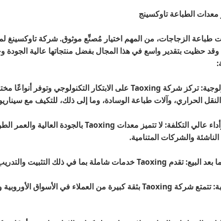
ات طباعة الزجاجات، من المهم
اختيار مُصنِّع موثوق. شركة تاوكسينغ 
قد حظيت بتقدير واسع في هذا المجال بفضل منتجاتها عالية الجودة وخدما
:
1. الريادة التكنولوجية: تركز شركة Taoxing على الابتكار ا
لنقل الحراري، وآلات طباعة الوسادة، وما إلى ذلك، للتكيف مع سيناريو
2. جودة عالية وأداء عالي التكلفة: لا تتميز
ناشئة والشركات المتنامية.