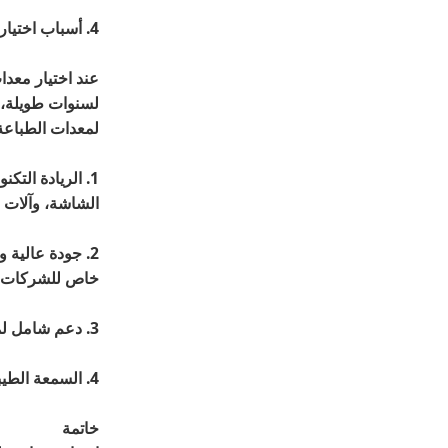
4. أسباب اختيار معدات الطباعة تاوكسينج
عند اختيار معد
لسنوات طويلة، و
لمعدات الطباعة
الشاشة، وآلات ا
خاص للشركات ال
3. دعم شامل لما بعد البيع: تقدم Taoxing خدمات شاملة بما في ذلك التثبيت والتدريب
4. السمعة الطيبة: تتمتع شركة Taoxing بثقة كبيرة من العملاء في الأسواق الأوروبية والأمريكية وأصبحت واحدة من معايير الصناعة.
خاتمة