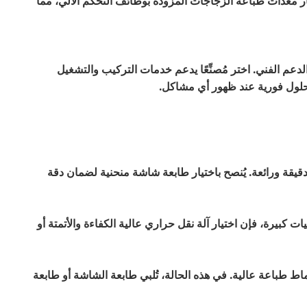
ار معدات طباعة الزجاجات المزودة بوظائف التحكم الآلي، مما
دعم الفني. اختر مُصنِّعًا يدعم خدمات التركيب والتشغيل
حلول فورية عند ظهور أي مشاكل.
يقة ورائعة. يُنصح باختيار طابعة شاشة منحنية لضمان دقة
ت كبيرة، فإن اختيار آلة نقل حراري عالية الكفاءة والأتمتة أو
اط طباعة عالية. في هذه الحالة، تُلبي طابعة الشاشة أو طابعة