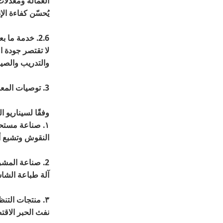
العمالة ومعدلات
يُحسّن كفاءة الإ
2.6. خدمة ما بعد البيع والدعم الفني
لا تقتصر جودة ا
والتدريب والصي
3. توصيات المعدات لسيناريوهات التطبيق المختلفة
وفقًا لسيناريو ا
١. صناعة مستحضرات التجميل
النقوش وتشبع أل
2. صناعة المشر
آلة طباعة الشاش
٣. منتجات التن
نفث الحبر الاقتص